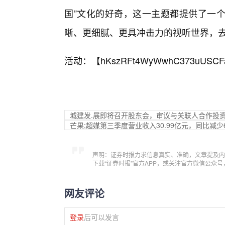
国”文化的好奇，这一主题都提供了一
晰、更细腻、更具冲击力的视听世界，去
活动：【
hKszRFt4WyWwhC373uUSCF
城建发.展即将召开股东会，审议与关联人合作投
芒果;超媒第三季度营业收入30.99亿元，同比减少6
声明：证券时报力求信息真实、准确，文章提及内
下载“证券时报”官方APP，或关注官方微信公众
网友评论
登录
后可以发言