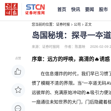
首页
快讯
要闻
股市
您当前的位置：
证券时报
>
公司
>
正文
岛国秘境：探寻一夲道
来源：证券时报网
作者：陈嘉映
2026-02-09 
序章：远方的呼唤，高清的🔥诱惑
点赞
在信息爆炸的时代，我们早已习惯
惯了模糊不清的界限。当“一夲道无码A
远彼岸的、充满原始冲动的🔥吸引力便
一扇通往未知世界的大门，门后隐藏着