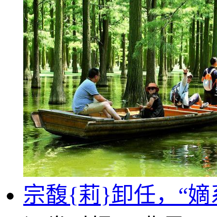
宗馥{莉}卸任，“