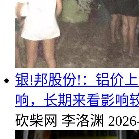
银!邦股份!：铝价
响，长期来看影响
砍柴网
李洛渊
2026