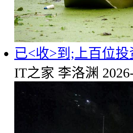
已<收>到;上百位
IT之家
李洛渊
2026-