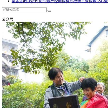
基金
金融
视听
评论
专题
产经
创投
科创板
新三板
投教
ESG
滚
公众号