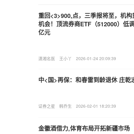
重回<3>900,点，三季报将至，机
机会！顶流券商ETF（512000）低
亿元
潇湘名医
王小丫
2026-01-24 20:09:39
中<国>再保：和春雷到龄退休 庄乾
证券之星
韩乔生
2026-02-01 18:20:39
金徽酒借力,体育布局开拓新疆市场