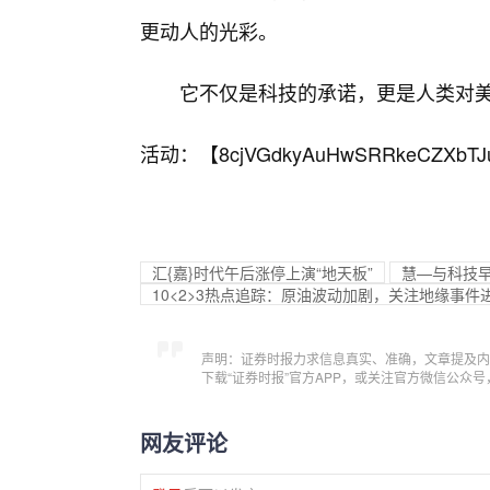
更动人的光彩。
它不仅是科技的承诺，更是人类对
活动：【
8cjVGdkyAuHwSRRkeCZXbTJ
汇{嘉}时代午后涨停上演“地天板”
慧—与科技早
10<2>3热点追踪：原油波动加剧，关注地缘事件
声明：证券时报力求信息真实、准确，文章提及内
下载“证券时报”官方APP，或关注官方微信公众
网友评论