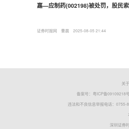
嘉—应制药(002198)被处罚，股民
证券时报网
曹晨
2025-08-05 21:44
关
备案号：
粤ICP备09109218
违法和不良信息举报电话：0755-83
深圳证券