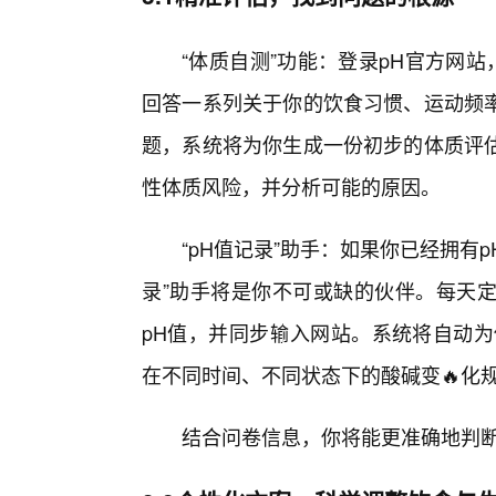
“体质自测”功能：登录pH官方网站
回答一系列关于你的饮食习惯、运动频
题，系统将为你生成一份初步的体质评
性体质风险，并分析可能的原因。
“pH值记录”助手：如果你已经拥有p
录”助手将是你不可或缺的伙伴。每天
pH值，并同步输入网站。系统将自动为
在不同时间、不同状态下的酸碱变🔥化
结合问卷信息，你将能更准确地判断