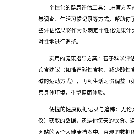
个性化的健康评估工具：pH官方网
卷调查、生活习惯记录等方式，帮助你
些评估结果将作为你制定个性化健康计划
对性地进行调整。
实用的健康指导方案：基于科学评估
饮食建议（如推荐碱性食物、减少酸性食
碱的运动方式），再到生活习惯调整（
善身体环境，重塑健康体质。
便捷的健康数据记录与追踪：无论是
仪）获取的数据，还是你每天的饮食、运
网站的🔥个人健康档案中。直观的数据