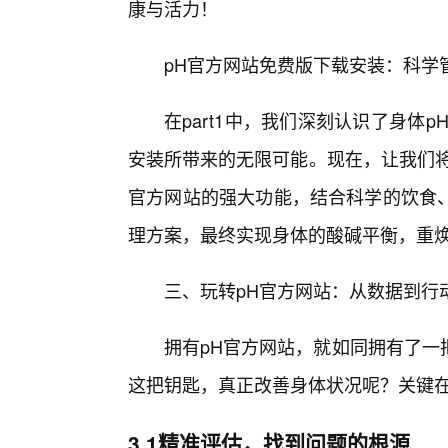
康与活力！
pH官方网站免费版下载安装：科学
在part1中，我们深刻认识了身体
安装所带来的无限可能。现在，让我们将
官方网站的强大功能，结合科学的饮食
理方案，最终实现身体的酸碱平衡，重
三、玩转pH官方网站：从数据到行
拥有pH官方网站，就如同拥有了一
这把钥匙，真正改善身体状况呢？关键
3.1精准评估，找到问题的根源