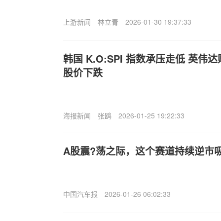
上游新闻
林立青
2026-01-30 19:37:33
韩国 K.O:SPI 指数承压走低 英
股价下跌
海报新闻
张鸥
2026-01-25 19:22:33
A股震?荡之际，这个赛道持续逆市
中国汽车报
2026-01-26 06:02:33