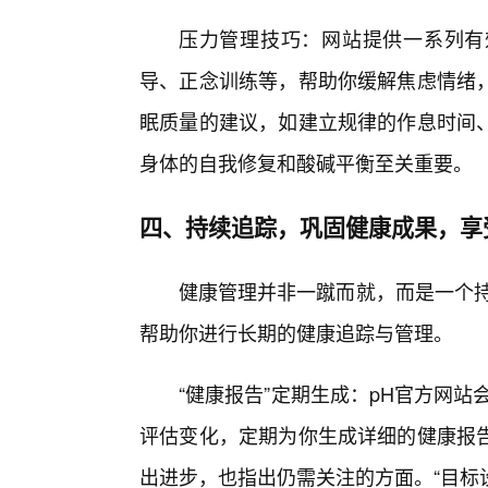
压力管理技巧：网站提供一系列有
导、正念训练等，帮助你缓解焦虑情绪
眠质量的建议，如建立规律的作息时间
身体的自我修复和酸碱平衡至关重要。
四、持续追踪，巩固健康成果，享
健康管理并非一蹴而就，而是一个持
帮助你进行长期的健康追踪与管理。
“健康报告”定期生成：pH官方网
评估变化，定期为你生成详细的健康报
出进步，也指出仍需关注的方面。“目标