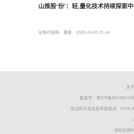
山推股‘份’：轻,量化技术持续探索中
证券时报网
曹晨
2025-08-05 21:44
关
备案号：
粤ICP备09109218
违法和不良信息举报电话：0755-83
深圳证券