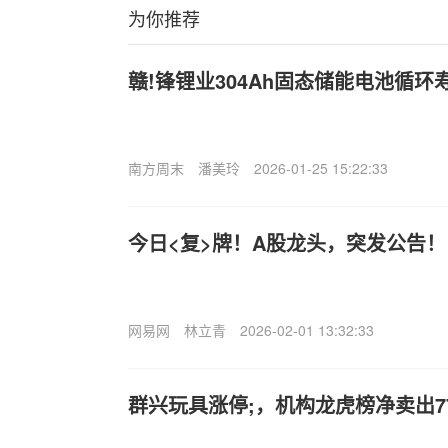
为你推荐
赣!锋锂业304Ah固态储能电池循环寿
南方周末
潘美玲
2026-01-25 15:22:33
今日<复>牌！A股龙头，突发公告！
网易网
林立青
2026-02-01 13:32:33
群兴玩具涨停;，机构龙虎榜净卖出77