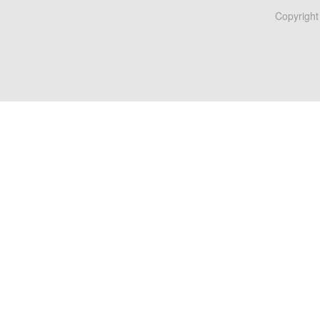
Copyright