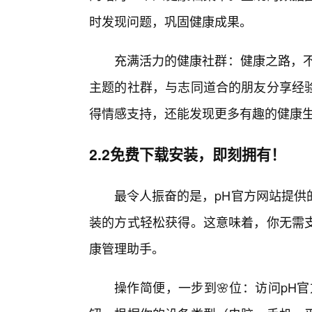
时发现问题，巩固健康成果。
充满活力的健康社群：健康之路，不
主题的社群，与志同道合的朋友分享经
得情感支持，还能发现更多有趣的健康生
2.2免费下载安装，即刻拥有！
最令人振奋的是，pH官方网站提供
装的方式轻松获得。这意味着，你无需
康管理助手。
操作简便，一步到🌸位：访问pH官